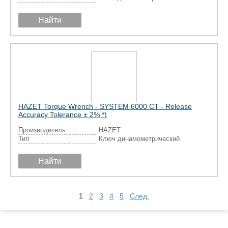
Найти
HAZET Torque Wrench - SYSTEM 6000 CT - Release
Accuracy Tolerance ± 2% *)
Производитель
HAZET
Тип
Ключ динамометрический
Найти
1
2
3
4
5
След.