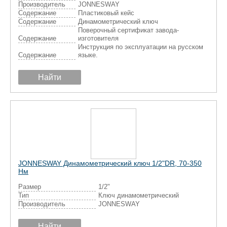
Производитель
JONNESWAY
Содержание
Пластиковый кейс
Содержание
Динамометрический ключ
Поверочный сертификат завода-
Содержание
изготовителя
Инструкция по эксплуатации на русском
Содержание
языке.
Найти
JONNESWAY Динамометрический ключ 1/2"DR, 70-350
Нм
Размер
1/2"
Тип
Ключ динамометрический
Производитель
JONNESWAY
Найти