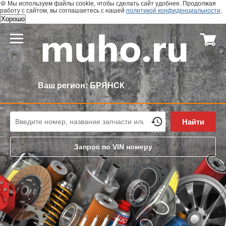
🍪 Мы используем файлы cookie, чтобы сделать сайт удобнее. Продолжая
работу с сайтом, вы соглашаетесь с нашей
политикой конфиденциальности
.
Хорошо
Ваш регион:
БРЯНСК
Найти
Запрос по VIN номеру