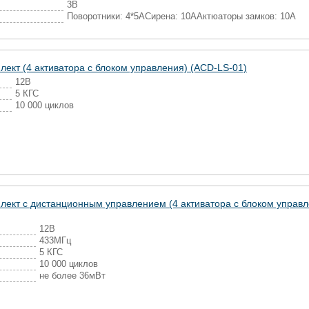
3В
Поворотники: 4*5АСирена: 10ААктюаторы замков: 10А
ект (4 активатора с блоком управления) (ACD-LS-01)
12В
5 КГС
10 000 циклов
лект с дистанционным управлением (4 активатора с блоком управл
12В
433МГц
5 КГС
10 000 циклов
не более 36мВт