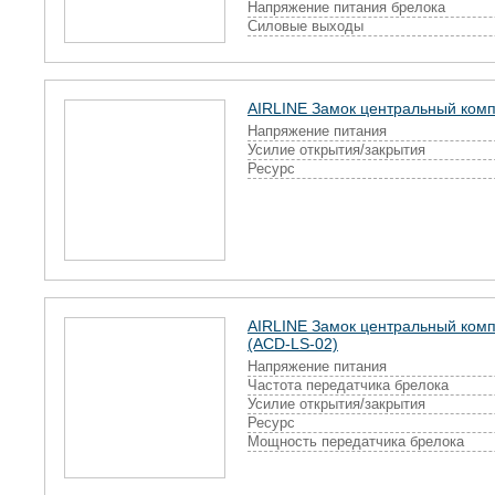
Напряжение питания брелока
Силовые выходы
AIRLINE Замок центральный компл
Напряжение питания
Усилие открытия/закрытия
Ресурс
AIRLINE Замок центральный комп
(ACD-LS-02)
Напряжение питания
Частота передатчика брелока
Усилие открытия/закрытия
Ресурс
Мощность передатчика брелока