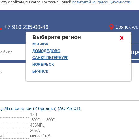
боту с сайтом, вы соглашаетесь с нашей
политикой конфиденциальности
.
+7 910 235-00-46
Брянск ул
x
Выберите регион
МОСКВА
Найти
Запр
ДОМОДЕДОВО
САНКТ-ПЕТЕРБУРГ
НОЯБРЬСК
БРЯНСК
мы
ЕЛЬ с сиреной (2 брелока) (AC-AS-01)
12В
-30°С - +80°С
433МГц
20мА
ия
менее 1мА